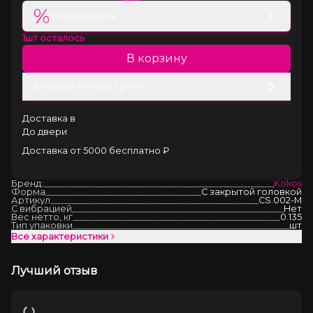
%
Хочу дешевле
1
шт осталось
В корзину
В кредит или рассрочку
Доставка в
До двери
Доставка от 5000 бесплатно ₽
Бренд:
Kokos
Форма
С закрытой головкой
Артикул
CS.002-M
С вибрацией
Нет
Вес нетто, кг
0.135
Тип упаковки
шт
Все характеристики
Лучший отзыв