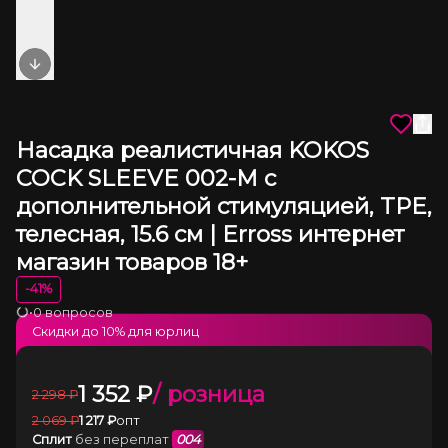
Next slide
Насадка реалистичная KOKOS
COCK SLEEVE 002-M с
дополнительной стимуляцией, TPE,
телесная, 15.6 см | Erross интернет
магазин товаров 18+
-
41
%
•
0 вопросов
Загрузка
Скидки до
10
% для юрлиц
1 352
₽
/ розница
2 298
₽
2 069
₽
1 217
₽
опт
Сплит
без переплат
004