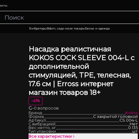
акты
Вибраторы
Bdsm, садо-мазо товары
Белье и одежда
Насадка реалистичная
KOKOS COCK SLEEVE 004-L с
дополнительной
стимуляцией, TPE, телесная,
17.6 см | Erross интернет
магазин товаров 18+
-
41
%
•
0 вопросов
Загрузка
Бренд:
Kokos
Форма
С закрытой головкой
Артикул
CS.004-L
С вибрацией
Нет
Вес нетто, кг
0.135
Тип упаковки
шт
Все характеристики