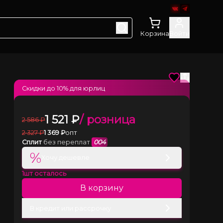
Корзина
Войти
Скидки до
10
% для юрлиц
1 521
₽
/ розница
2 586
₽
2 327
₽
1 369
₽
опт
Сплит
без переплат
004
%
Хочу дешевле
1
шт осталось
В корзину
В кредит или рассрочку