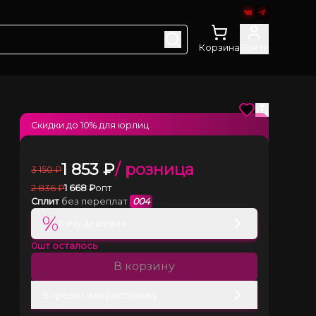
Корзина
Войти
Скидки до
10
% для юрлиц
1 853
₽
/ розница
3 150
₽
2 836
₽
1 668
₽
опт
Сплит
без переплат
004
%
Хочу дешевле
0
шт осталось
В корзину
В кредит или рассрочку