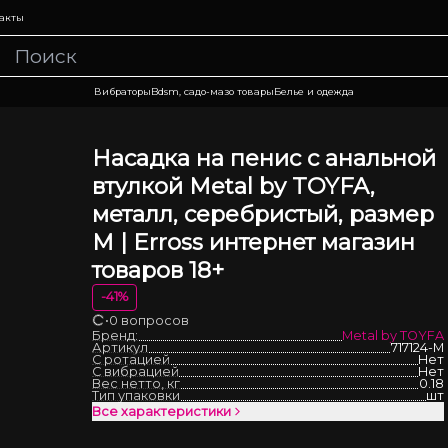
акты
Вибраторы
Bdsm, садо-мазо товары
Белье и одежда
Насадка на пенис с анальной
втулкой Metal by TOYFA,
металл, серебристый, размер
М | Erross интернет магазин
товаров 18+
-
41
%
•
0 вопросов
Загрузка
Бренд:
Metal by TOYFA
Артикул
717124-M
С ротацией
Нет
С вибрацией
Нет
Вес нетто, кг
0.18
Тип упаковки
шт
Все характеристики