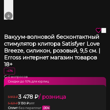
Next slide
Вакуум-волновой бесконтактный
стимулятор клитора Satisfyer Love
Breeze, силикон, розовый, 9,5 см. |
Erross интернет магазин товаров
18+
-
41
%
•
0 вопросов
Загрузка
Скидки до
10
% для юрлиц
3 478
₽
/ розница
5 913
₽
5 321
₽
3 130
₽
опт
Сплит
без переплат
004