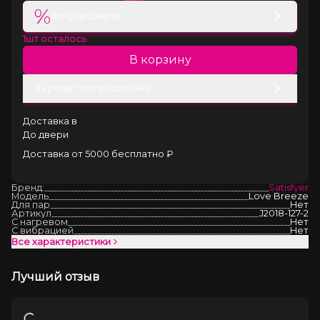
%
Хочу дешевле
1
шт осталось
В корзину
В кредит или рассрочку
Доставка в
До двери
Доставка от 5000 бесплатно ₽
Бренд:
Satisfyer
Модель
Love Breeze
Для пар
Нет
Артикул
J2018-127-2
С нагревом
Нет
С вибрацией
Нет
Все характеристики
Лучший отзыв