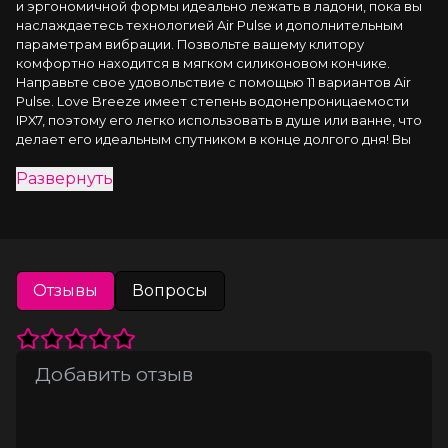
и эргономичной формы идеально лежать в ладони, пока вы 
наслаждаетесь технологией Air Pulse и дополнительным 
параметрам вибрации. Позвольте вашему клитору 
комфортно находится в мягком силиконовом кончике. 
Направьте свое удовольствие с помощью 11 вариантов Air 
Pulse. Love Breeze имеет степень водонепроницаемости 
IPX7, поэтому его легко использовать в душе или ванне, что 
делает его идеальным спутником в конце долгого дня! Вы 
найдете то, что вам нужно, и никогда не забудете взять его 
Развернуть
с собой в путешествие!
Отзывы
Вопросы