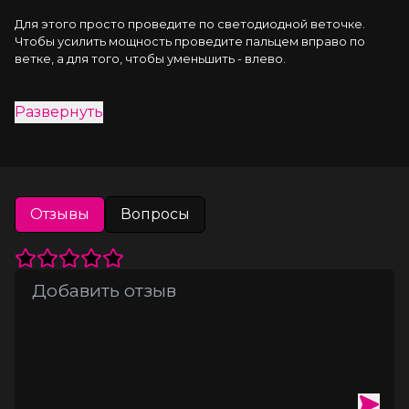
Для этого просто проведите по светодиодной веточке. 
Чтобы усилить мощность проведите пальцем вправо по 
ветке, а для того, чтобы уменьшить - влево.
10 режимов вибрации
Развернуть
5 скоростей вибрации
Удивите себя и партнера множеством комбинаций 
удовольствия: стимулируйте соски, шею, клитор, мошонку и 
член.
Отзывы
Вопросы
С помощью одной кнопки меняйте режим вибрации.
Изготовлен из высококачественного бархатистого 
силикона.
Заряжается от USB.