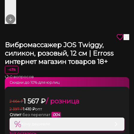
Next slide
Вибромассажер JOS Twiggy,
силикон, розовый, 12 см | Erross
интернет магазин товаров 18+
-
41
%
•
0 вопросов
Загрузка
Скидки до
10
% для юрлиц
1 567
₽
/ розница
2 664
₽
2 397
₽
1 410
₽
опт
Сплит
без переплат
004
%
Хочу дешевле
1
шт осталось