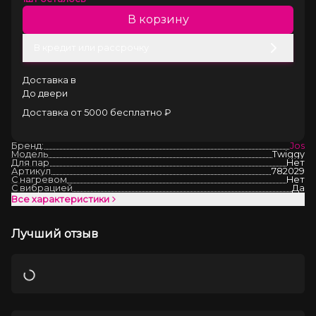
В корзину
В кредит или рассрочку
Доставка в
До двери
Доставка от 5000 бесплатно ₽
Бренд:
Jos
Модель
Twiggy
Для пар
Нет
Артикул
782029
С нагревом
Нет
С вибрацией
Да
Все характеристики
Лучший отзыв
Загрузка