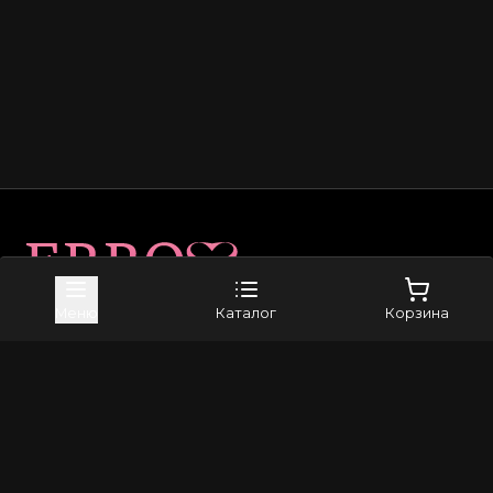
Карта сайта
Меню
Каталог
Корзина
Приложение в Telegram
Магазин
Доставка
Оплата
Возврат и обмен
Каталог