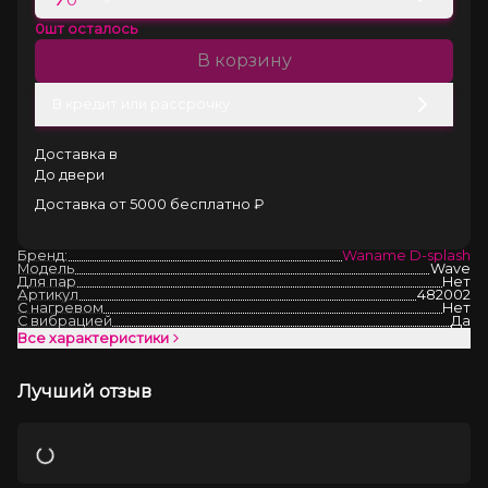
0
шт осталось
В корзину
В кредит или рассрочку
Доставка в
До двери
Доставка от 5000 бесплатно ₽
Бренд:
Waname D-splash
Модель
Wave
Для пар
Нет
Артикул
482002
С нагревом
Нет
С вибрацией
Да
Все характеристики
Лучший отзыв
Загрузка