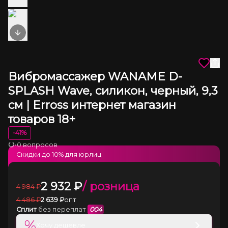
Next slide
Вибромассажер WANAME D-
SPLASH Wave, силикон, черный, 9,3
см | Erross интернет магазин
товаров 18+
-
41
%
•
0 вопросов
Загрузка
Скидки до
10
% для юрлиц
2 932
₽
/ розница
4 984
₽
4 486
₽
2 639
₽
опт
Сплит
без переплат
004
%
Хочу дешевле