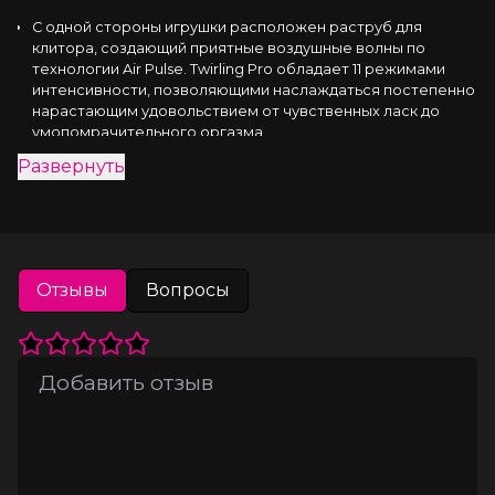
С одной стороны игрушки расположен раструб для
клитора, создающий приятные воздушные волны по
технологии Air Pulse. Twirling Pro обладает 11 режимами
интенсивности, позволяющими наслаждаться постепенно
нарастающим удовольствием от чувственных ласк до
умопомрачительного оргазма.
С другой стороны удлиненный кончик осуществляет
Развернуть
циркуляционные точечные движения в различных
паттернах вибрации, предлагая 12 режимов. Овальная
форма упругого наконечника деликатно воздействует на
все известные и еще неизвестные эрогенные зоны,
обеспечивая легкие щекочущие ощущения или
интенсивные прикосновения, которые откроют путь к
Отзывы
Вопросы
неземному блаженству.
Twirling Pro оснащен 
двумя мощными и надежными 
моторами
, работающими независимо друг от друга. 
Продолговатая каплевидная форма игрушки удобно лежит 
в руке благодаря своим изгибам. Управление 
осуществляется тремя кнопками, расположенными на 
корпусе игрушки.