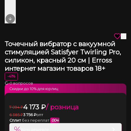
Next slide
Точечный вибратор с вакуумной
стимуляцией Satisfyer Twirling Pro,
силикон, красный 20 см | Erross
интернет магазин товаров 18+
-
41
%
•
0 вопросов
Загрузка
Скидки до
10
% для юрлиц
4 173
₽
/ розница
7 094
₽
6 385
₽
3 756
₽
опт
Сплит
без переплат
004
%
Хочу дешевле