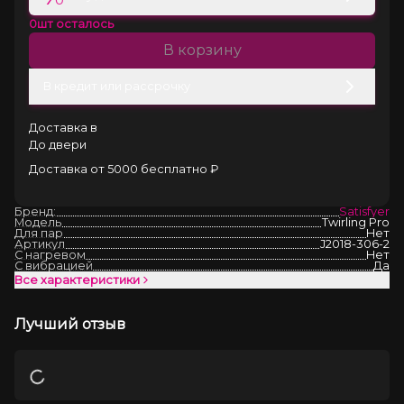
0
шт осталось
В корзину
В кредит или рассрочку
Доставка в
До двери
Доставка от 5000 бесплатно ₽
Бренд:
Satisfyer
Модель
Twirling Pro
Для пар
Нет
Артикул
J2018-306-2
С нагревом
Нет
С вибрацией
Да
Все характеристики
Лучший отзыв
Загрузка