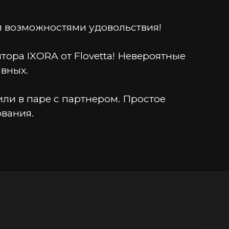
и возможностями удовольствия!
ра IXORA от Flovetta! Невероятные 
вных.
ли в паре с партнером. Простое 
вания.
рикосновений. Его идеальный 
ашей прикроватной тумбочке. IXORA 
месте с ним!