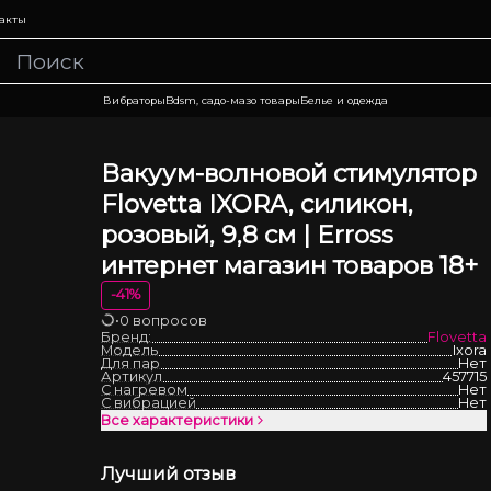
акты
Вибраторы
Bdsm, садо-мазо товары
Белье и одежда
Вакуум-волновой стимулятор
Flovetta IXORA, силикон,
розовый, 9,8 см | Erross
интернет магазин товаров 18+
-
41
%
•
0 вопросов
Загрузка
Бренд:
Flovetta
Модель
Ixora
Для пар
Нет
Артикул
457715
С нагревом
Нет
С вибрацией
Нет
Все характеристики
Лучший отзыв