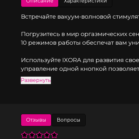
Описание
Характеристики
Встречайте вакуум-волновой стимул
Погрузитесь в мир оргазмических сен
10 режимов работы обеспечат вам ун
Используйте IXORA для развития своей
управление одной кнопкой позволяет
Развернуть
Нежный и бархатистый силикон стиму
размер делает его отличным компань
— ваш незаменимый артефакт удоволь
Технические характеристики:
Отзывы
Вопросы