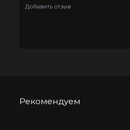
Длина: 9,8 см
Диаметр раструба: 3,8 см
Нежный розовый цвет
Защита от брызг для легкости чистк
Заряжается от USB (порт под съемн
моментами чистого удовольствия!
*Цена на данную новинку может измен
Рекомендуем