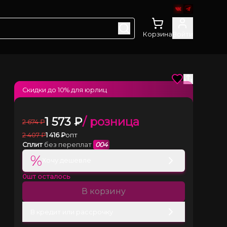
Корзина
Войти
Скидки до
10
% для юрлиц
1 573
₽
/ розница
2 674
₽
2 407
₽
1 416
₽
опт
Сплит
без переплат
004
%
Хочу дешевле
0
шт осталось
В корзину
В кредит или рассрочку