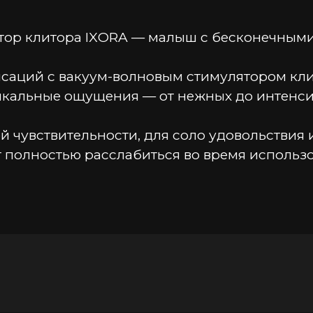
ятор клитора IXORA — малыш с бесконечным
саций с вакуум-волновым стимулятором клито
икальные ощущения — от нежных до интенси
 чувствительности, для соло удовольствия и
 полностью расслабиться во время использо
лятора создаст невероятные ощущения от п
оном в путешествиях или нежной тайной в в
ствия! Погрузитесь в мир ярких ощущений в