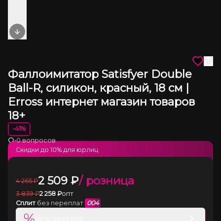
Next slide
Фаллоимитатор Satisfyer Double
Ball-R, силикон, красный, 18 см |
Erross интернет магазин товаров
18+
-
41
%
•
0 вопросов
Загрузка
Скидки до
10
% для юрлиц
2 509
₽
/ розница
4 265
₽
3 839
₽
2 258
₽
опт
Сплит
без переплат
004
%
Хочу дешевле