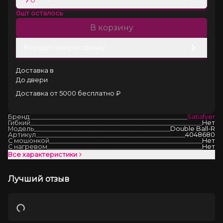
0
шт осталось
В корзину
В кредит или рассрочку
Доставка в
До двери
Доставка от 5000 бесплатно ₽
Бренд:
Satisfyer
Гибкий
Нет
Модель
Double Ball-R
Артикул
4048680
С мошонкой
Нет
С нагревом
Нет
Все характеристики
Лучший отзыв
Загрузка