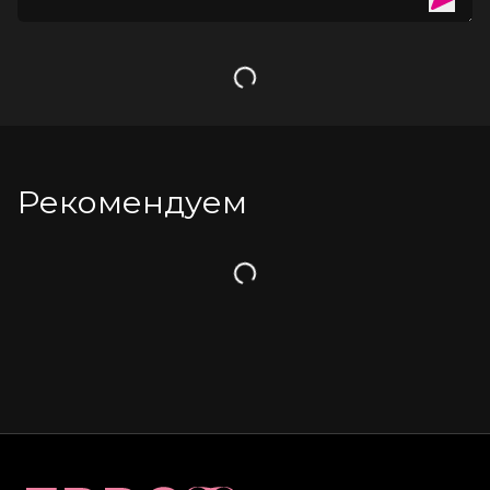
Особенности
:
Естественная вибрация двумя шариками
Загрузка
Унисекс формат - для мужчин и женщин
Рабочая длина - 16,5 см, диаметр - 2,3 - 3,8 см
Эргономичная форма и увеличенная головка для
объемной стимуляции
Насыщенный синий цвет и мягкий, эластичный силикон без
Рекомендуем
запаха, без аллергенов и вредных для здоровья веществ.
Возможность использовать игрушку в ванной и душе
благодаря полной водонепроницаемости IPX7.
Загрузка