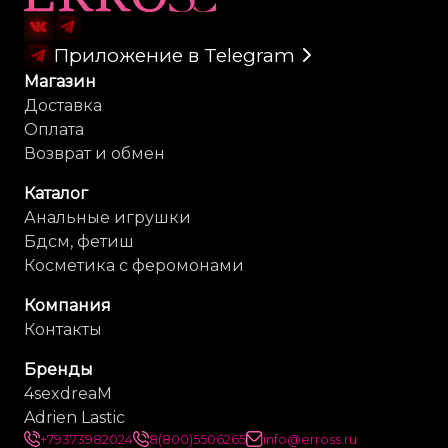
Водонепроницаемость:
IPX7, подходит для использования
в воде.
Аккумулятор:
Перезаряжаемый литий-ионный, в
Приложение в Telegram
комплекте магнитный USB-кабель.
Магазин
Доставка
Оплата
Возврат и обмен
Каталог
Анальные игрушки
Бдсм, фетиш
Косметика с феромонами
Компания
Контакты
Бренды
4sexdreaM
Adrien Lastic
+79373982024
8(800)5506265
info@erross.ru