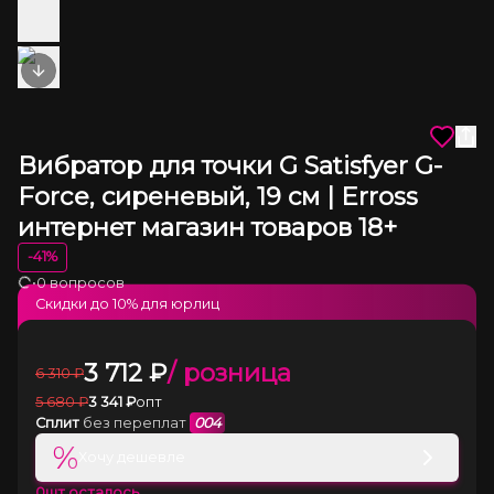
Next slide
Вибратор для точки G Satisfyer G-
Force, сиреневый, 19 см | Erross
интернет магазин товаров 18+
-
41
%
•
0 вопросов
Загрузка
Скидки до
10
% для юрлиц
3 712
₽
/ розница
6 310
₽
5 680
₽
3 341
₽
опт
Сплит
без переплат
004
%
Хочу дешевле
0
шт осталось