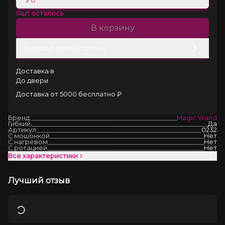
0
шт осталось
В корзину
В кредит или рассрочку
Доставка в
До двери
Доставка от 5000 бесплатно ₽
Бренд:
Magic Wand
Гибкий
Да
Артикул
0232
С мошонкой
Нет
С нагревом
Нет
С ротацией
Нет
Все характеристики
Лучший отзыв
Загрузка