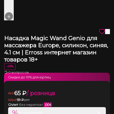
Next slide
Насадка Magic Wand Genio для
массажера Europe, силикон, синяя,
4.1 см | Erross интернет магазин
товаров 18+
-
41
%
•
0 вопросов
Загрузка
Скидки до
10
% для юрлиц
65
₽
/ розница
111
₽
100
₽
59
₽
опт
Сплит
без переплат
004
%
Хочу дешевле