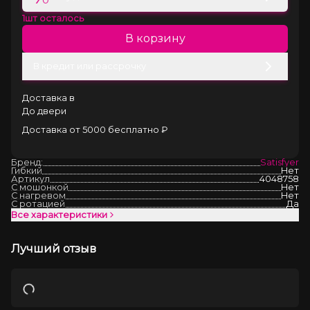
1
шт осталось
В корзину
В кредит или рассрочку
Доставка в
До двери
Доставка от 5000 бесплатно ₽
Бренд:
Satisfyer
Гибкий
Нет
Артикул
4048758
С мошонкой
Нет
С нагревом
Нет
С ротацией
Да
Все характеристики
Лучший отзыв
Загрузка