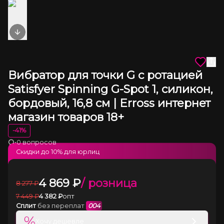
Next slide
Вибратор для точки G с ротацией
Satisfyer Spinning G-Spot 1, силикон,
бордовый, 16,8 см | Erross интернет
магазин товаров 18+
-
41
%
•
0 вопросов
Загрузка
Скидки до
10
% для юрлиц
4 869
₽
/ розница
8 277
₽
7 449
₽
4 382
₽
опт
Сплит
без переплат
004
%
Хочу дешевле