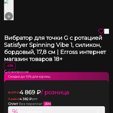
Next slide
Вибратор для точки G с ротацией
Satisfyer Spinning Vibe 1, силикон,
бордовый, 17,8 см | Erross интернет
магазин товаров 18+
-
41
%
•
0 вопросов
Загрузка
Скидки до
10
% для юрлиц
4 869
₽
/ розница
8 277
₽
7 449
₽
4 382
₽
опт
Сплит
без переплат
004
%
Хочу дешевле