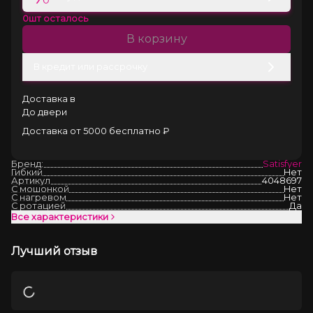
0
шт осталось
В корзину
В кредит или рассрочку
Доставка в
До двери
Доставка от 5000 бесплатно ₽
Бренд:
Satisfyer
Гибкий
Нет
Артикул
4048697
С мошонкой
Нет
С нагревом
Нет
С ротацией
Да
Все характеристики
Лучший отзыв
Загрузка