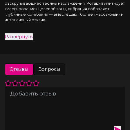
раскручивающиеся волны наслаждения. Ротация имитирует 
«массирование» целевой зоны, вибрация добавляет 
глубинные колебания — вместе дают более «массажный» и 
интенсивный отклик.
Мощный мотор обеспечивает яркие вибрации, а несколько 
Развернуть
уровней интенсивности позволяют легко подстроить 
устройство под ваши предпочтения — от нежных движений 
до энергичных вращений. Мягкий силикон нагревается до 
температуры тела, обеспечивая приятный телесный 
контакт.
Отзывы
Вопросы
Особенности Spinning Vibe 1:
Инновационная ротационная головка для точечной
стимуляции G-точки
Сочетание вибраций и вращения для насыщенных
ощущений
Эргономичная изогнутая форма, комфортное введение
Множество режимов интенсивности
Гладкий гипоаллергенный силикон премиум-класса
Полная водонепроницаемость (IPX7)
Перезаряжаемое (USB)