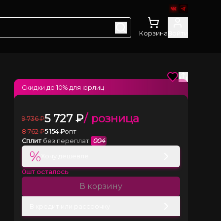
Корзина
Войти
Скидки до
10
% для юрлиц
5 727
₽
/ розница
9 736
₽
8 762
₽
5 154
₽
опт
Сплит
без переплат
004
%
Хочу дешевле
0
шт осталось
В корзину
В кредит или рассрочку