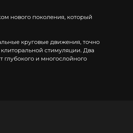
ком нового поколения, который 
льные круговые движения, точно 
клиторальной стимуляции. Два 
т глубокого и многослойного 
е введение и плотное прилегание.