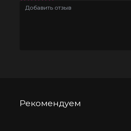
Эргономичная форма, идеально по
Разнообразие режимов вибраций 
Гипоаллергенный силикон высокого
Полностью водонепроницаемая конс
Перезаряжаемое (USB)
Длина 20,5 см
Рекомендуем