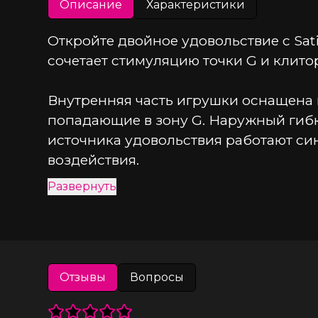
Описание
Характеристики
Откройте двойное удовольствие с Sati
сочетает стимуляцию точки G и клит
Внутренняя часть игрушки оснащена 
попадающие в зону G. Наружный гиб
источника удовольствия работают син
воздействия.
Развернуть
Мягкий силикон обволакивает тело, 
Особенности Spinning Rabbit 1:
Отзывы
Вопросы
Вращающийся стержень + вибриру
Два мощных мотора с независимым