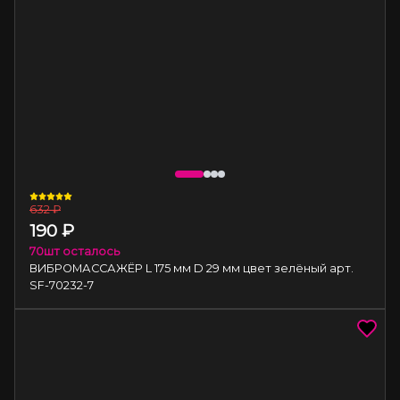
632
₽
190
₽
70
шт осталось
ВИБРОМАССАЖЁР L 175 мм D 29 мм цвет зелёный арт.
SF-70232-7