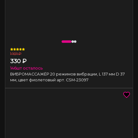
1 101
₽
330
₽
146
шт осталось
ВИБРОМАССАЖЁР 20 режимов вибрации, L 137 мм D 37
мм, цвет фиолетовый арт. CSM-23097