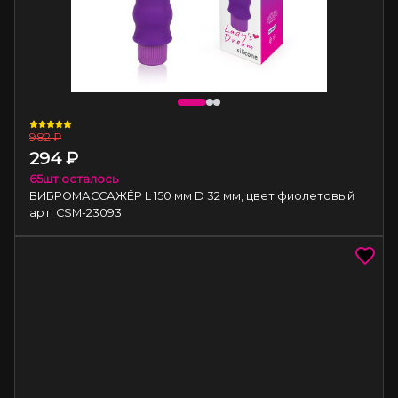
982
₽
294
₽
65
шт осталось
ВИБРОМАССАЖЁР L 150 мм D 32 мм, цвет фиолетовый
арт. CSM-23093