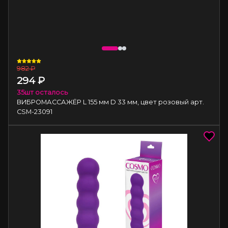
982
₽
294
₽
35
шт осталось
ВИБРОМАССАЖЁР L 155 мм D 33 мм, цвет розовый арт.
CSM-23091