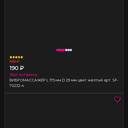
632
₽
190
₽
31
шт осталось
ВИБРОМАССАЖЁР L 175 мм D 29 мм цвет жёлтый арт. SF-
70232-4