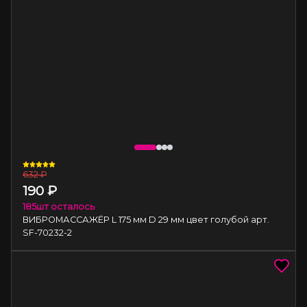
632
₽
190
₽
185
шт осталось
ВИБРОМАССАЖЁР L 175 мм D 29 мм цвет голубой арт.
SF-70232-2