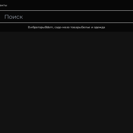
акты
Вибраторы
Bdsm, садо-мазо товары
Белье и одежда