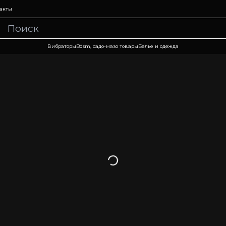
акты
Вибраторы
Bdsm, садо-мазо товары
Белье и одежда
Загрузка