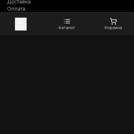
Доставка
Оплата
Возврат и обмен
Каталог
Меню
Каталог
Корзина
Анальные игрушки
Бдсм, фетиш
Косметика с феромонами
Компания
Контакты
Бренды
4sexdreaM
Adrien Lastic
+79373982024
8(800)5506265
info@erross.ru
©
2026
Все права защищены | Erross - первый маркетплейс
18+. Интернет магазин для взрослых! Секс шоп с
анонимной доставкой по России
Политика конфиденциальности