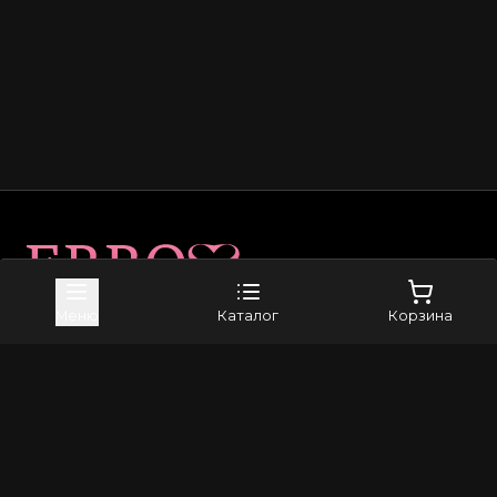
Карта сайта
Меню
Каталог
Корзина
Приложение в Telegram
Магазин
Доставка
Оплата
Возврат и обмен
Каталог