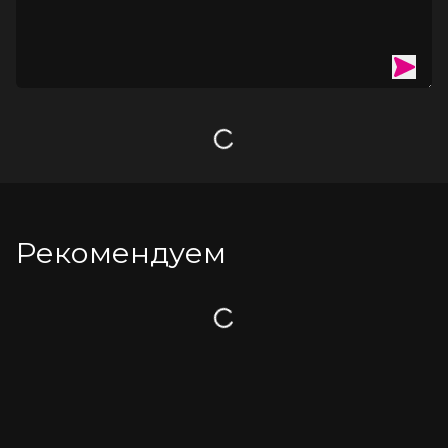
тернеры раскидистой, лимонная кислота.
Противопоказания
: индивидуальная непереносимость 
компонентов.
Форма выпуска
: бутыль объемом 30 мл.
БАД, НЕ ЯВЛЯЕТСЯ ЛЕКАРСТВОМ.
Загрузка
Рекомендуем
Загрузка