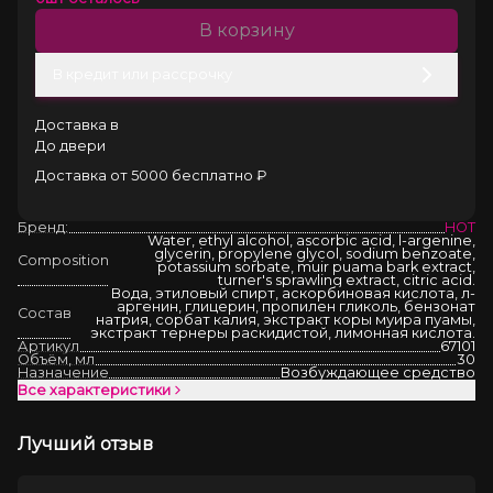
В корзину
В кредит или рассрочку
Доставка в
До двери
Доставка от 5000 бесплатно ₽
Бренд:
HOT
Water, ethyl alcohol, ascorbic acid, l-argenine,
glycerin, propylene glycol, sodium benzoate,
Composition
potassium sorbate, muir puama bark extract,
turner's sprawling extract, citric acid.
Вода, этиловый спирт, аскорбиновая кислота, л-
аргенин, глицерин, пропилен гликоль, бензонат
Состав
натрия, сорбат калия, экстракт коры муира пуамы,
экстракт тернеры раскидистой, лимонная кислота.
Артикул
67101
Объём, мл
30
Назначение
Возбуждающее средство
Все характеристики
Лучший отзыв