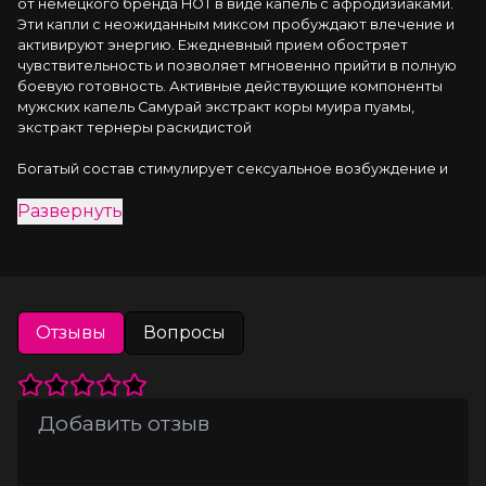
от немецкого бренда HOT в виде капель с афродизиаками. 
Эти капли с неожиданным миксом пробуждают влечение и 
активируют энергию. Ежедневный прием обостряет 
чувствительность и позволяет мгновенно прийти в полную 
боевую готовность. Активные действующие компоненты 
мужских капель Самурай экстракт коры муира пуамы, 
экстракт тернеры раскидистой
Богатый состав стимулирует сексуальное возбуждение и 
выработку тестостерона, усиливает оргазм, 
Развернуть
восстанавливает утреннюю и ночную эрекцию.
Повышайте мужскую выносливость вместе с биологически 
активной добавкой Самурай Drops
Способ применения
: принимать 2 раза в день по 30 капель (4 
Отзывы
Вопросы
мл), запивая небольшим количеством жидкости. Перед 
употреблением взболтать бутылку. Не превышать 
рекомендуемую ежедневную дозу. Продолжительность 
приема - 1 месяц.
Состав
: Вода, этиловый спирт, аскорбиновая кислота, L-
аргинин, глицерин, пропилен гликоль, бензоат натрия, 
сорбат калия, экстракт коры муира пуамы, экстракт 