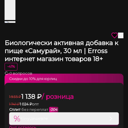
Биологически активная добавка к
пище «Самурай», 30 мл | Erross
интернет магазин товаров 18+
-
41
%
•
0 вопросов
Загрузка
Скидки до
10
% для юрлиц
1 138
₽
/ розница
1 935
₽
1 741
₽
1 024
₽
опт
Сплит
без переплат
004
%
Хочу дешевле
0
шт осталось