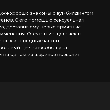
уже хорошо знакомы с вумбилдингом 
нов. С его помощью сексуальная 
а, доставив ему новые приятные 
именения. Отсутствие щелочек в 
чных инородных частиц. 
розовый цвет способствуют 
 на одном из шариков позволит 
лее комфортного использования 
шц&#41, «INTIM FITNESS» и 
ки изделия.