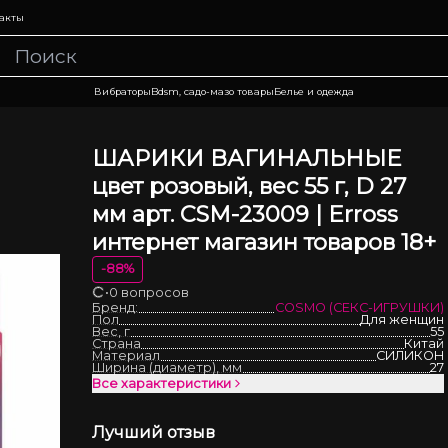
акты
Вибраторы
Bdsm, садо-мазо товары
Белье и одежда
ШАРИКИ ВАГИНАЛЬНЫЕ
цвет розовый, вес 55 г, D 27
мм арт. CSM-23009 | Erross
интернет магазин товаров 18+
-
88
%
•
0 вопросов
Загрузка
Бренд:
COSMO (СЕКС-ИГРУШКИ)
Пол
Для женщин
Вес, г
55
Страна
Китай
Материал
СИЛИКОН
Ширина (диаметр), мм
27
Все характеристики
Лучший отзыв