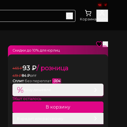
Корзина
Войти
Скидки до
10
% для юрлиц
93
₽
/ розница
465
₽
419
₽
84
₽
опт
Сплит
без переплат
004
%
Хочу дешевле
116
шт осталось
В корзину
В кредит или рассрочку