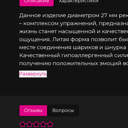
Описание
Характеристики
Данное изделие диаметром 27 мм ре
– комплексом упражнений, предназна
жизнь станет насыщенной и качествен
ощущения. Литая форма позволит быс
месте соединения шариков и шнурка 
Качественный гипоаллергенный силико
получению положительных эмоций во 
испытать дополнительные приятные о
Развернуть
лучше приобрести специальный гель 
очищающий спрей с антимикробным э
Отзывы
Вопросы