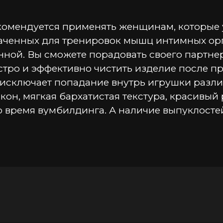
комендуется применять женщинам, которые 
ченных для тренировок мышц интимных орга
ной. Вы сможете порадовать своего партнер
тро и эффективно чистить изделие после пр
исключает попадание внутрь игрушки разли
н, мягкая бархатистая текстура, красивый 
время вумбилдинга. А наличие выпуклостей
щущения в процессе использования. Для бо
для вумбилдинга &#40,фитнеса интимных мы
ффектом «CLEARTOY» для экспресс-обработ