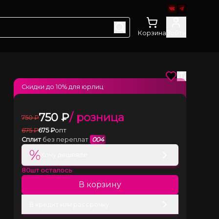
Корзина
Войти
Скидки до
10
% для юрлиц
750
₽
/ розница
750
₽
675
₽
675
₽
опт
Сплит
без переплат
004
%
Хочу дешевле
80
шт осталось
В корзину
В кредит или рассрочку