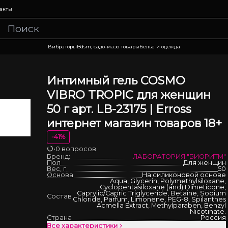
акты
Вибраторы
Bdsm, садо-мазо товары
Белье и одежда
Интимный гель COSMO
VIBRO TROPIC для женщин
50 г арт. LB-23175 | Erross
интернет магазин товаров 18+
-
41
%
•
0 вопросов
Загрузка
Бренд:
ЛАБОРАТОРИЯ "БИОРИТМ"
Пол
Для женщин
Вес, г
50
Основа
На силиконовой основе
Aqua, Glycerin, Polymethylsiloxane,
Сyclopentasiloxane (and) Dimeticone,
Caprylic/Capric Triglyceride, Betaine, Sodium
Состав
Chloride, Parfum, Limonene, PEG-8, Spilanthes
Acmella Extract, Methylparaben, Вenzyl
Nicotinate.
Страна
Россия
Все характеристики