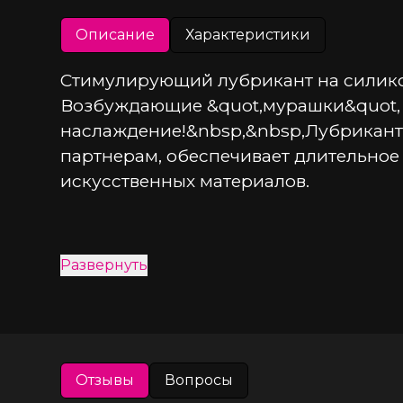
Описание
Характеристики
Стимулирующий лубрикант на силиконо
Возбуждающие &quot,мурашки&quot, и
наслаждение!&nbsp,&nbsp,Лубрикант 
партнерам, обеспечивает длительное
искусственных материалов.
Развернуть
Отзывы
Вопросы