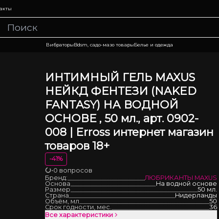
акты
Вибраторы
Bdsm, садо-мазо товары
Белье и одежда
ИНТИМНЫЙ ГЕЛЬ MAXUS
НЕЙКД ФЕНТЕЗИ (NAKED
FANTASY) НА ВОДНОЙ
ОСНОВЕ , 50 мл., арт. 0902-
008 | Erross интернет магазин
товаров 18+
-
41
%
•
0 вопросов
Загрузка
Бренд:
ЛЮБРИКАНТЫ MAXUS
Основа
На водной основе
Размер
50 мл.
Страна
Нидерланды
Объём, мл
50
Срок годности, мес.
36
Все характеристики