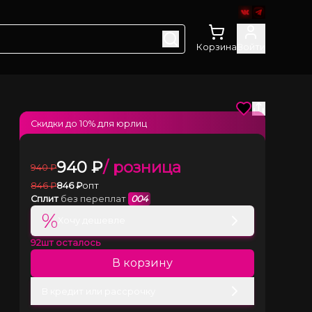
Корзина
Войти
Скидки до
10
% для юрлиц
940
₽
/ розница
940
₽
846
₽
846
₽
опт
Сплит
без переплат
004
%
Хочу дешевле
92
шт осталось
В корзину
В кредит или рассрочку