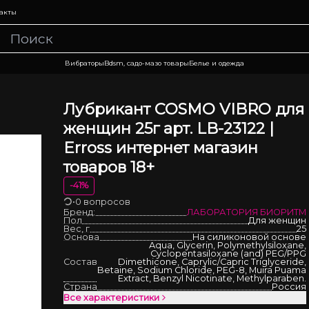
акты
Вибраторы
Bdsm, садо-мазо товары
Белье и одежда
Лубрикант COSMO VIBRO для
женщин 25г арт. LB-23122 |
Erross интернет магазин
товаров 18+
-
41
%
•
0 вопросов
Загрузка
Бренд:
ЛАБОРАТОРИЯ БИОРИТМ
Пол
Для женщин
Вес, г
25
Основа
На силиконовой основе
Aqua, Glycerin, Polymethylsiloxane,
Cyclopentasiloxane (and) PEG/PPG
Состав
Dimethicone, Caprylic/Capric Triglyceride,
Betaine, Sodium Chloride, PEG-8, Muira Puama
Extract, Benzyl Nicotinate, Methylparaben.
Страна
Россия
Все характеристики