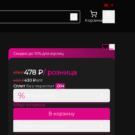
Корзина
Войти
Скидки до
10
% для юрлиц
478
₽
/ розница
478
₽
430
₽
430
₽
опт
Сплит
без переплат
004
%
Хочу дешевле
109
шт осталось
В корзину
В кредит или рассрочку