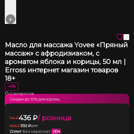
Next slide
Масло для массажа Yovee «Пряный
массаж» с афродизиаком, с
ароматом яблока и корицы, 50 мл |
Erross интернет магазин товаров
18+
-
41
%
•
0 вопросов
Загрузка
Скидки до
10
% для юрлиц
436
₽
/ розница
741
₽
666
₽
392
₽
опт
Сплит
без переплат
004