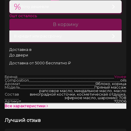
%
Хочу дешевле
0
шт осталось
В корзину
В кредит или рассрочку
Доставка в
До двери
Доставка от 5000 бесплатно ₽
Бренд:
Yovee
Composition
oils
Аромат
Яблоко, корица
Модель
Пряный массаж
рапсовое масло, миндальное масло, масло
Состав
виноградной косточки, косметическая отдушка,
эфирное масло, шаромикс 708
Артикул
722106
Все характеристики
Лучший отзыв