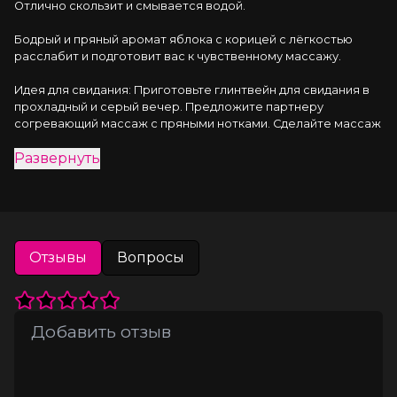
Отлично скользит и смывается водой.
Бодрый и пряный аромат яблока с корицей с лёгкостью 
расслабит и подготовит вас к чувственному массажу.
Идея для свидания: Приготовьте глинтвейн для свидания в 
прохладный и серый вечер. Предложите партнеру 
согревающий массаж с пряными нотками. Сделайте массаж 
своим обнажённым телом — так он станет ещё более 
Развернуть
интимным и чувственным. Такое свидание останется в 
памяти надолго!
Применение: Налейте масло в ладони и немного разотрите 
в руках. Мягкими и плавными движениями массируйте тело. 
Не рекомендуется в качестве персонального лубриканта.
Отзывы
Вопросы