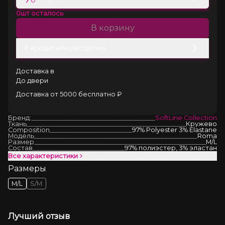
0
шт осталось
В корзину
В кредит или рассрочку
Доставка в
До двери
Доставка от 5000 бесплатно ₽
Бренд:
SoftLine Collection
Ткань
Кружево
Composition
97% Polyester 3% Elastane
Модель
Roma
Размер
M/L
Состав
97% полиэстер, 3% эластан
Все характеристики
Размеры
M/L
S/M
Лучший отзыв