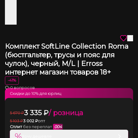
Комплект SoftLine Collection Roma
(бюстгальтер, трусы и пояс для
чулок), черный, M/L | Erross
интернет магазин товаров 18+
-
41
%
•
0 вопросов
Загрузка
Скидки до
10
% для юрлиц
3 335
₽
/ розница
5 670
₽
5 103
₽
3 002
₽
опт
Сплит
без переплат
004
%
Хочу дешевле