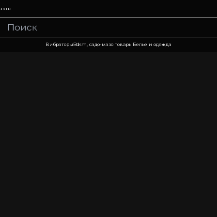
акты
Вибраторы
Bdsm, садо-мазо товары
Белье и одежда