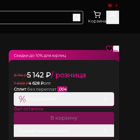
Корзина
Войти
Скидки до
10
% для юрлиц
5 142
₽
/ розница
8 741
₽
7 868
₽
4 628
₽
опт
Сплит
без переплат
004
%
Хочу дешевле
0
шт осталось
В корзину
В кредит или рассрочку