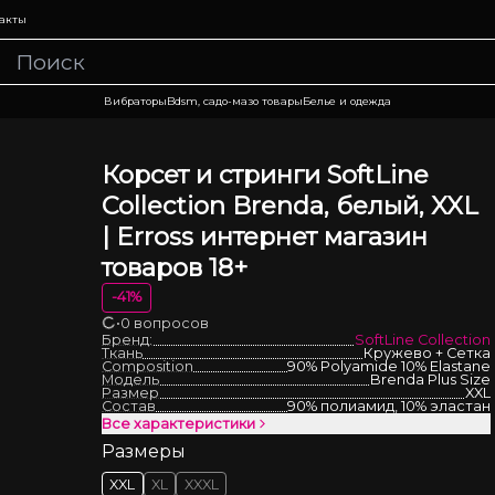
акты
Вибраторы
Bdsm, садо-мазо товары
Белье и одежда
Корсет и стринги SoftLine
Collection Brenda, белый, XXL
| Erross интернет магазин
товаров 18+
-
41
%
•
0 вопросов
Загрузка
Бренд:
SoftLine Collection
Ткань
Кружево + Сетка
Composition
90% Polyamide 10% Elastane
Модель
Brenda Plus Size
Размер
XXL
Состав
90% полиамид, 10% эластан
Все характеристики
Размеры
XXL
XL
XXXL