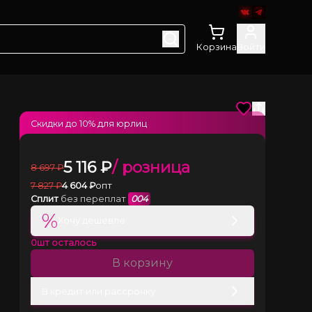
Корзина
Войти
Скидки до
10
% для юрлиц
5 116
₽
/ розница
8 697
₽
7 827
₽
4 604
₽
опт
Сплит
без переплат
004
%
Хочу дешевле
0
шт осталось
В корзину
В кредит или рассрочку