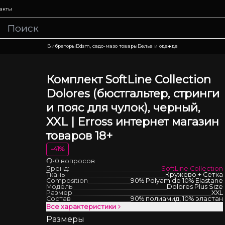
акты
Вибраторы
Bdsm, садо-мазо товары
Белье и одежда
Комплект SoftLine Collection
Dolores (бюстгальтер, стринги
и пояс для чулок), черный,
XXL | Erross интернет магазин
товаров 18+
-
41
%
•
0 вопросов
Загрузка
Бренд:
SoftLine Collection
Ткань
Кружево + Сетка
Composition
90% Polyamide 10% Elastane
Модель
Dolores Plus Size
Размер
XXL
Состав
90% полиамид, 10% эластан
Все характеристики
Размеры