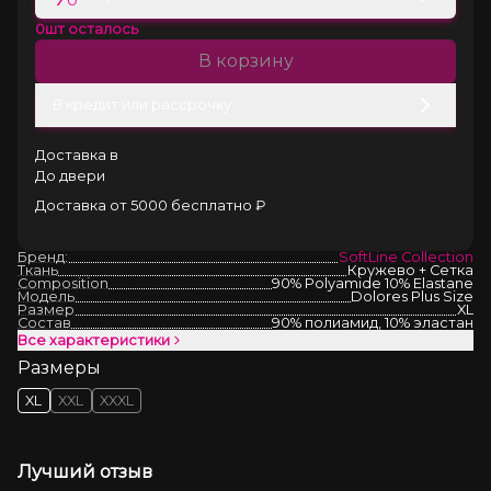
0
шт осталось
В корзину
В кредит или рассрочку
Доставка в
До двери
Доставка от 5000 бесплатно ₽
Бренд:
SoftLine Collection
Ткань
Кружево + Сетка
Composition
90% Polyamide 10% Elastane
Модель
Dolores Plus Size
Размер
XL
Состав
90% полиамид, 10% эластан
Все характеристики
Размеры
XL
XXL
XXXL
Лучший отзыв