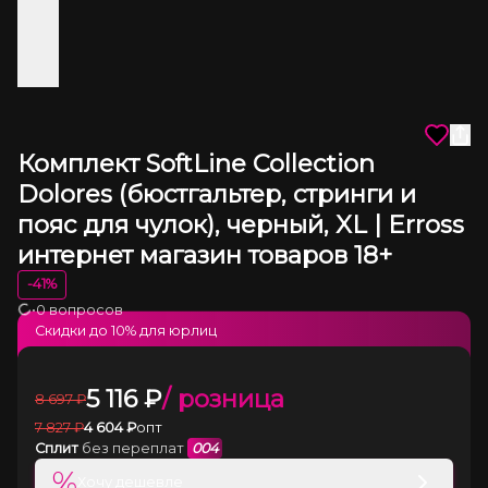
Комплект SoftLine Collection
Dolores (бюстгальтер, стринги и
пояс для чулок), черный, XL | Erross
интернет магазин товаров 18+
-
41
%
•
0 вопросов
Загрузка
Скидки до
10
% для юрлиц
5 116
₽
/ розница
8 697
₽
7 827
₽
4 604
₽
опт
Сплит
без переплат
004
%
Хочу дешевле